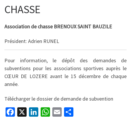
CHASSE
Association de chasse BRENOUX SAINT BAUZILE
Président: Adrien RUNEL
Pour information, le dépôt des demandes de
subventions pour les associations sportives auprès le
CŒUR DE LOZERE avant le 15 décembre de chaque
année.
Télécharger le dossier de demande de subvention
Fa
X
Li
W
E
P
ce
n
h
m
ar
b
ke
at
ai
ta