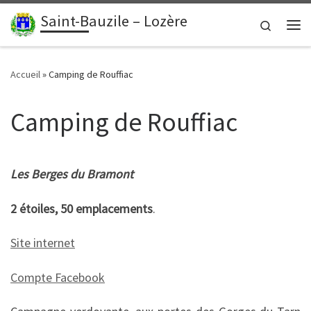
contenu
principal
Saint-Bauzile – Lozère
Passer au contenu
Search
Me
Accueil
»
Camping de Rouffiac
Camping de Rouffiac
Les Berges du Bramont
2 étoiles, 50 emplacements
.
Site internet
Compte Facebook