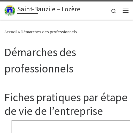
contenu
principal
Saint-Bauzile – Lozère
Passer au contenu
Search
Me
Accueil
»
Démarches des professionnels
Démarches des
professionnels
Fiches pratiques par étape
de vie de l’entreprise