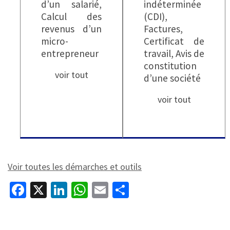
d’un salarié,
indéterminée
Calcul des
(CDI),
revenus d’un
Factures,
micro-
Certificat de
entrepreneur
travail, Avis de
constitution
voir tout
d’une société
voir tout
Voir toutes les démarches et outils
Fa
X
Li
W
E
P
ce
n
h
m
ar
b
ke
at
ai
ta