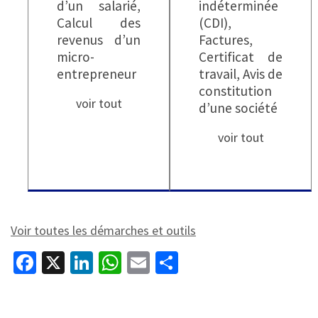
d’un salarié,
indéterminée
Calcul des
(CDI),
revenus d’un
Factures,
micro-
Certificat de
entrepreneur
travail, Avis de
constitution
voir tout
d’une société
voir tout
Voir toutes les démarches et outils
Fa
X
Li
W
E
P
ce
n
h
m
ar
b
ke
at
ai
ta