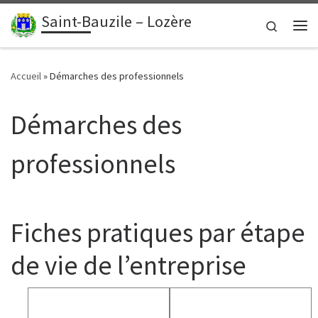
contenu
principal
Saint-Bauzile – Lozère
Passer au contenu
Search
Me
Accueil
»
Démarches des professionnels
Démarches des
professionnels
Fiches pratiques par étape
de vie de l’entreprise