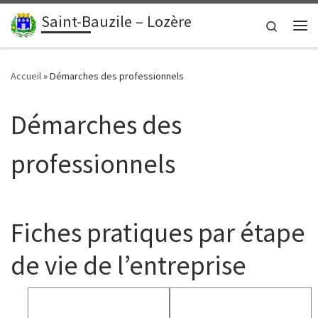
contenu
principal
Saint-Bauzile – Lozère
Passer au contenu
Search
Me
Accueil
»
Démarches des professionnels
Démarches des
professionnels
Fiches pratiques par étape
de vie de l’entreprise