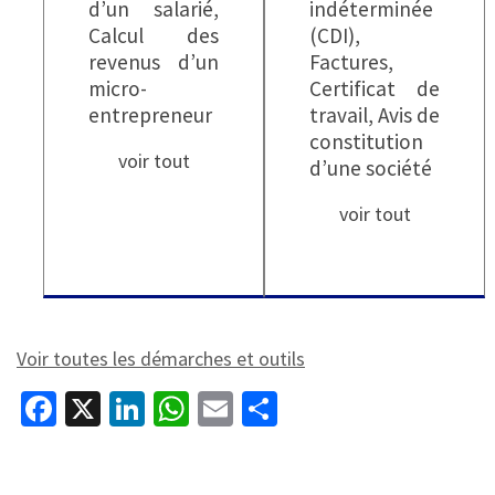
d’un salarié,
indéterminée
Calcul des
(CDI),
revenus d’un
Factures,
micro-
Certificat de
entrepreneur
travail, Avis de
constitution
voir tout
d’une société
voir tout
Voir toutes les démarches et outils
Fa
X
Li
W
E
P
ce
n
h
m
ar
b
ke
at
ai
ta