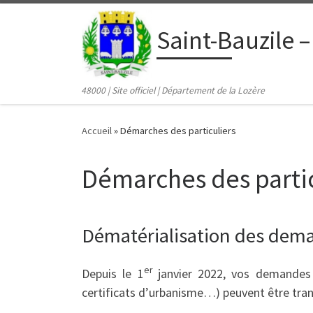
contenu
principal
Passer au contenu
Saint-Bauzile –
48000 | Site officiel | Département de la Lozère
Accueil
»
Démarches des particuliers
Démarches des partic
Dématérialisation des dema
er
Depuis le 1
janvier 2022, vos demandes d
certificats d’urbanisme…) peuvent être tran