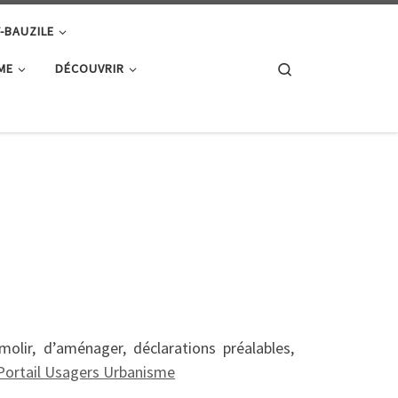
T-BAUZILE
Search
ME
DÉCOUVRIR
lir, d’aménager, déclarations préalables,
Portail Usagers Urbanisme