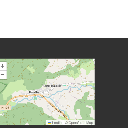
+
−
Leaflet
|
©
OpenStreetMap