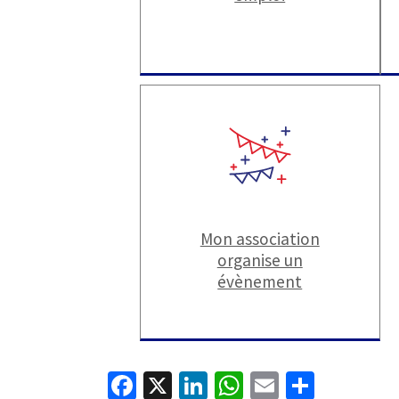
Mon association
organise un
évènement
Fa
X
Li
W
E
P