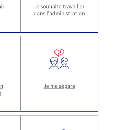
ir
Je souhaite travailler
dans l'administration
un
Je me sépare
r