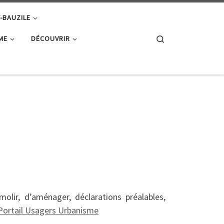
T-BAUZILE
Search
ME
DÉCOUVRIR
lir, d’aménager, déclarations préalables,
Portail Usagers Urbanisme