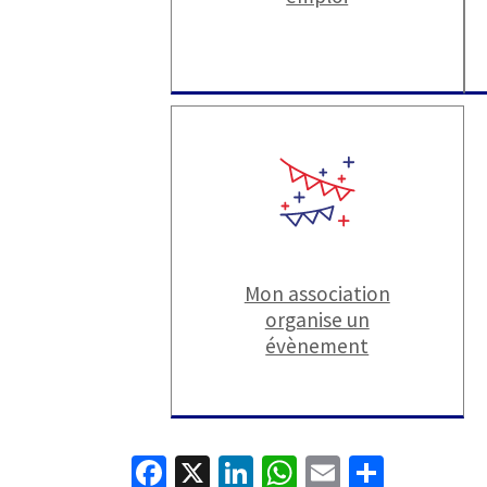
Mon association
organise un
évènement
Fa
X
Li
W
E
P