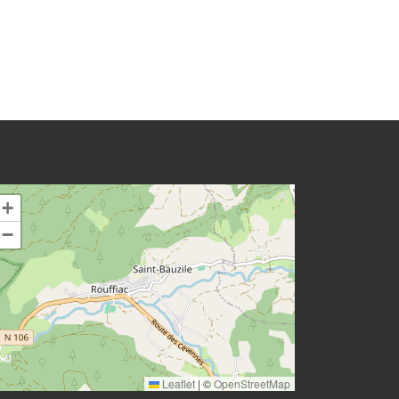
+
−
Leaflet
|
©
OpenStreetMap