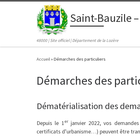
contenu
principal
Passer au contenu
Saint-Bauzile –
48000 | Site officiel | Département de la Lozère
Accueil
»
Démarches des particuliers
Démarches des partic
Dématérialisation des dema
er
Depuis le 1
janvier 2022, vos demandes d
certificats d’urbanisme…) peuvent être tran