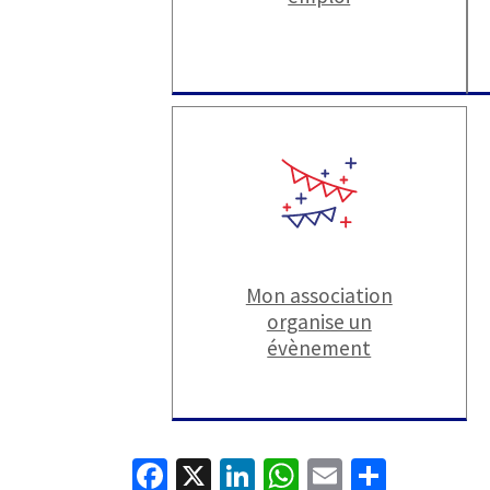
Mon association
organise un
évènement
Fa
X
Li
W
E
P