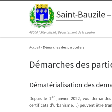
contenu
principal
Passer au contenu
Saint-Bauzile –
48000 | Site officiel | Département de la Lozère
Accueil
»
Démarches des particuliers
Démarches des partic
Dématérialisation des dema
er
Depuis le 1
janvier 2022, vos demandes d
certificats d’urbanisme…) peuvent être tran