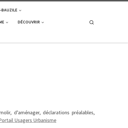
T-BAUZILE
Search
ME
DÉCOUVRIR
lir, d’aménager, déclarations préalables,
Portail Usagers Urbanisme