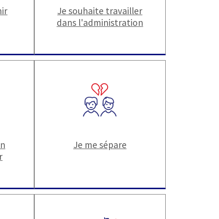
ir
Je souhaite travailler
dans l'administration
un
Je me sépare
r