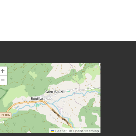
+
−
Leaflet
|
©
OpenStreetMap