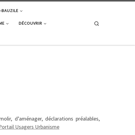
T-BAUZILE
Search
ME
DÉCOUVRIR
lir, d’aménager, déclarations préalables,
Portail Usagers Urbanisme