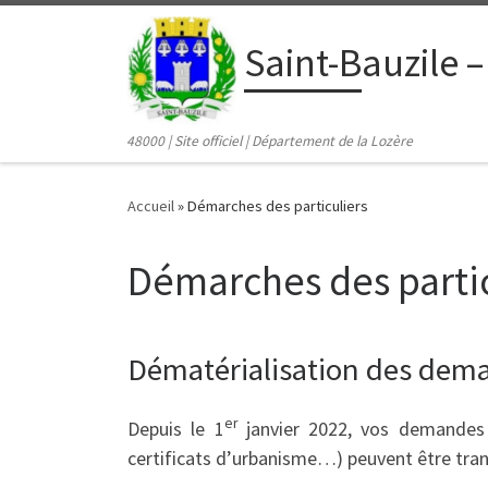
contenu
principal
Passer au contenu
Saint-Bauzile –
48000 | Site officiel | Département de la Lozère
Accueil
»
Démarches des particuliers
Démarches des partic
Dématérialisation des dema
er
Depuis le 1
janvier 2022, vos demandes d
certificats d’urbanisme…) peuvent être tran