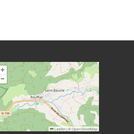
+
−
Leaflet
|
©
OpenStreetMap