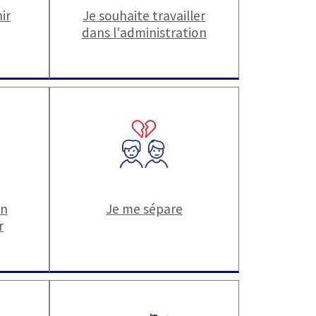
ir
Je souhaite travailler
dans l'administration
un
Je me sépare
r