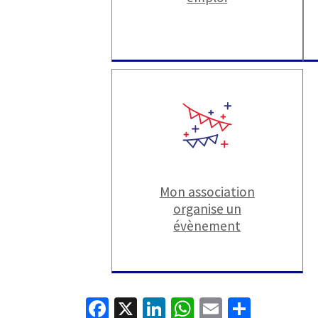
Mon association
organise un
évènement
Fa
X
Li
W
E
P