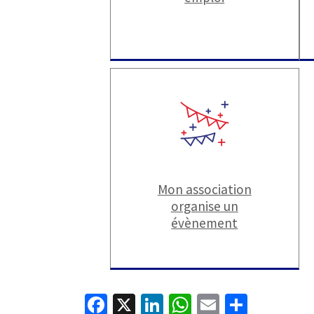
Mon association
organise un
évènement
Fa
X
Li
W
E
P