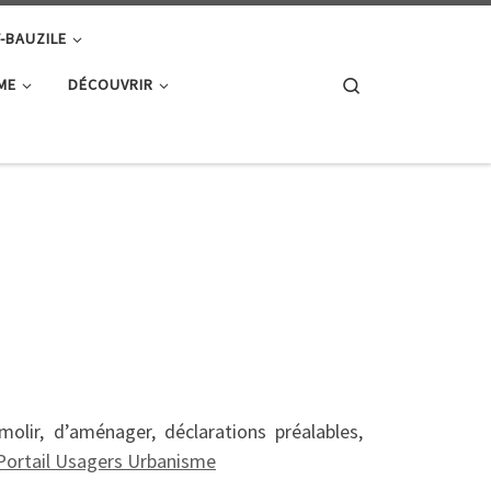
T-BAUZILE
Search
ME
DÉCOUVRIR
lir, d’aménager, déclarations préalables,
Portail Usagers Urbanisme