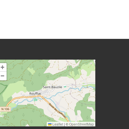
+
−
Leaflet
|
©
OpenStreetMap