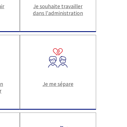
ir
Je souhaite travailler
dans l'administration
un
Je me sépare
r