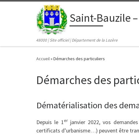
contenu
principal
Passer au contenu
Saint-Bauzile –
48000 | Site officiel | Département de la Lozère
Accueil
»
Démarches des particuliers
Démarches des partic
Dématérialisation des dema
er
Depuis le 1
janvier 2022, vos demandes d
certificats d’urbanisme…) peuvent être tran