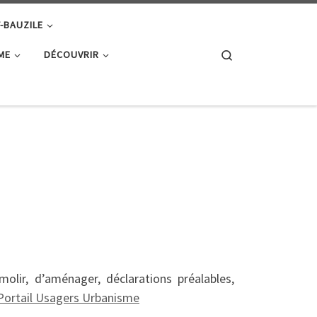
T-BAUZILE
Search
ME
DÉCOUVRIR
lir, d’aménager, déclarations préalables,
Portail Usagers Urbanisme