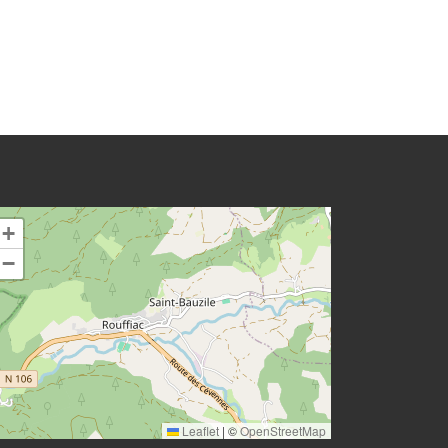
+
−
Leaflet
|
©
OpenStreetMap