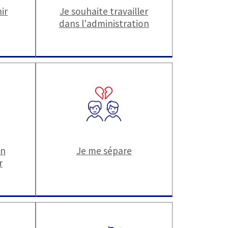
ir
Je souhaite travailler
dans l'administration
un
Je me sépare
r