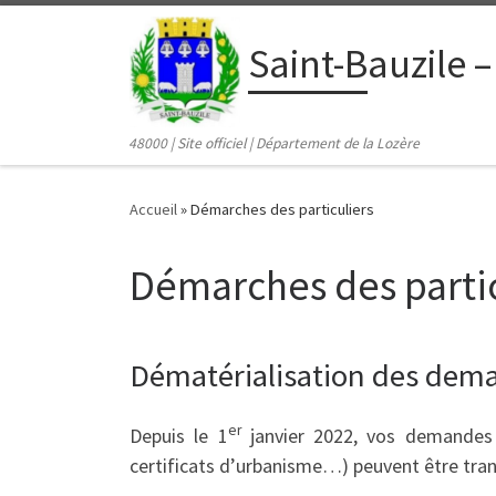
contenu
principal
Passer au contenu
Saint-Bauzile –
48000 | Site officiel | Département de la Lozère
Accueil
»
Démarches des particuliers
Démarches des partic
Dématérialisation des dema
er
Depuis le 1
janvier 2022, vos demandes d
certificats d’urbanisme…) peuvent être tran