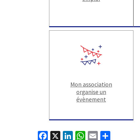
Mon association
organise un
évènement
Fa
X
Li
W
E
P